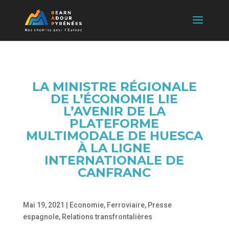
LA MINISTRE RÉGIONALE
DE L’ÉCONOMIE LIE
L’AVENIR DE LA
PLATEFORME
MULTIMODALE DE HUESCA
À LA LIGNE
INTERNATIONALE DE
CANFRANC
Mai 19, 2021
|
Economie
,
Ferroviaire
,
Presse
espagnole
,
Relations transfrontalières