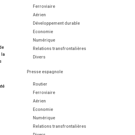
Ferroviaire
Aérien
Développement durable
Economie
Numérique
 de
Relations transfrontalières
 la
Divers
s
Presse espagnole
Routier
uté
Ferroviaire
Aérien
Economie
Numérique
Relations transfrontalières
Divers