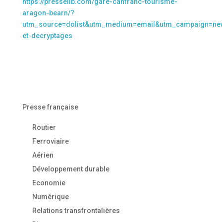
https://presselib.com/gare-canfranc-tourisme-
aragon-bearn/?
utm_source=dolist&utm_medium=email&utm_campaign=news
et-decryptages
Presse française
Routier
Ferroviaire
Aérien
Développement durable
Economie
Numérique
Relations transfrontalières