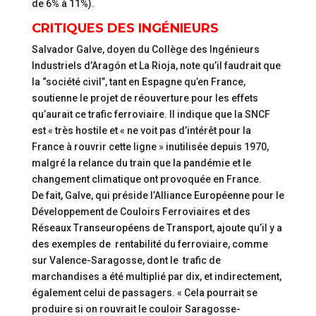
de 6% à 11%).
CRITIQUES DES INGÉNIEURS
Salvador Galve, doyen du Collège des Ingénieurs
Industriels d’Aragón et La Rioja, note qu’il faudrait que
la “société civil”, tant en Espagne qu’en France,
soutienne le projet de réouverture pour les effets
qu’aurait ce trafic ferroviaire. Il indique que la SNCF
est « très hostile et « ne voit pas d’intérêt pour la
France à rouvrir cette ligne » inutilisée depuis 1970,
malgré la relance du train que la pandémie et le
changement climatique ont provoquée en France.
De fait, Galve, qui préside l’Alliance Européenne pour le
Développement de Couloirs Ferroviaires et des
Réseaux Transeuropéens de Transport, ajoute qu’il y a
des exemples de rentabilité du ferroviaire, comme
sur Valence-Saragosse, dont le trafic de
marchandises a été multiplié par dix, et indirectement,
également celui de passagers. « Cela pourrait se
produire si on rouvrait le couloir Saragosse-