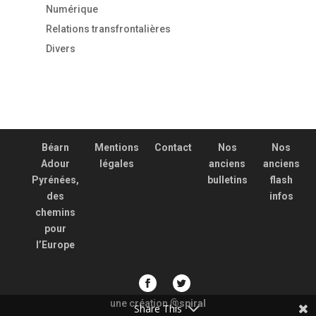
Numérique
Relations transfrontalières
Divers
Béarn
Mentions
Contact
Nos
Nos
Adour
légales
anciens
anciens
Pyrénées,
bulletins
flash
des
infos
chemins
pour
l’Europe
une création
spiral
@
Share This