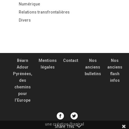
Numérique
Relations transfrontalières
Divers
Béarn
Mentions
Contact
Nos
Nos
Adour
légales
anciens
anciens
Pyrénées,
bulletins
flash
des
infos
chemins
pour
l’Europe
une création
spiral
@
Share This