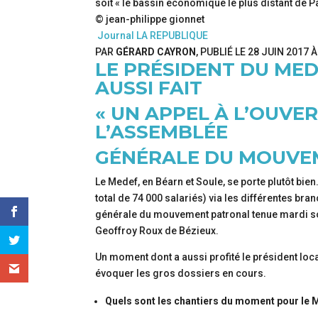
soit « le bassin économique le plus distant de Pa
© jean-philippe gionnet
Journal LA REPUBLIQUE
PAR
GÉRARD CAYRON
, PUBLIÉ LE
28 JUIN 2017 
LE PRÉSIDENT DU ME
AUSSI FAIT
« UN APPEL À L’OUVER
L’ASSEMBLÉE
GÉNÉRALE DU MOUVE
Le Medef, en Béarn et Soule, se porte plutôt bie
total de 74 000 salariés) via les différentes br
générale du mouvement patronal tenue mardi soi
Geoffroy Roux de Bézieux.
Un moment dont a aussi profité le président loc
évoquer les gros dossiers en cours.
Quels sont les chantiers du moment pour le 