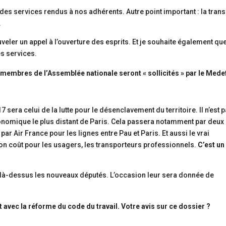
 des services rendus à nos adhérents. Autre point important : la trans
.
veler un appel à l’ouverture des esprits. Et je souhaite également que
es services.
membres de l’Assemblée nationale seront « sollicités » par le Mede
7 sera celui de la lutte pour le désenclavement du territoire. Il n’est 
économique le plus distant de Paris. Cela passera notamment par deux
, par Air France pour les lignes entre Pau et Paris. Et aussi le vrai
n coût pour les usagers, les transporteurs professionnels.
C’est un
er là-dessus les nouveaux députés. L’occasion leur sera donnée de
t avec la réforme du code du travail. Votre avis sur ce dossier ?