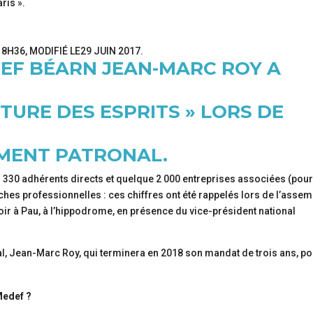
ris ».
À 8H36
, MODIFIÉ
LE29 JUIN 2017
.
DEF BÉARN JEAN-MARC ROY A
TURE DES ESPRITS » LORS DE
MENT PATRONAL.
n. 330 adhérents directs et quelque 2 000 entreprises associées (pour
anches professionnelles : ces chiffres ont été rappelés lors de l’asse
r à Pau, à l’hippodrome, en présence du vice-président national
al, Jean-Marc Roy, qui terminera en 2018 son mandat de trois ans, p
Medef ?