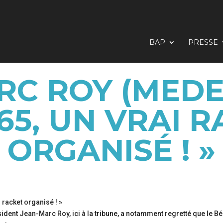
BAP
PRESSE
RC ROY (MEDE
’A65, UN VRAI 
ORGANISÉ ! »
sident Jean-Marc Roy, ici à la tribune, a notamment regretté que le B