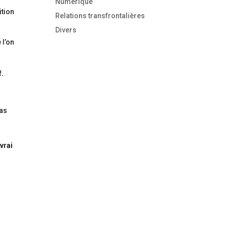
Numérique
ition
Relations transfrontalières
Divers
 l’on
f.
pas
 vrai