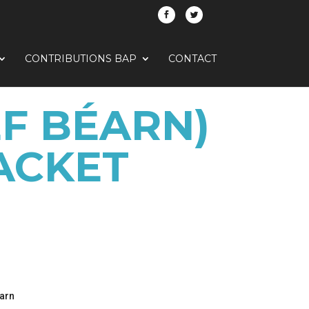
CONTRIBUTIONS BAP
CONTACT
F BÉARN)
RACKET
éarn