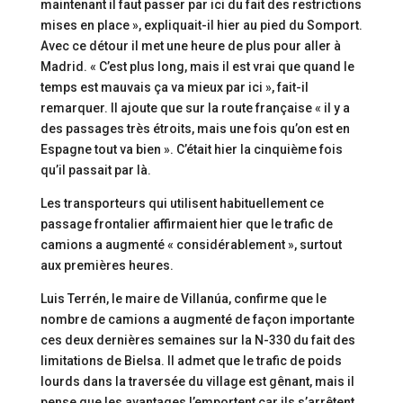
maintenant il faut passer par ici du fait des restrictions
mises en place », expliquait-il hier au pied du Somport.
Avec ce détour il met une heure de plus pour aller à
Madrid. « C’est plus long, mais il est vrai que quand le
temps est mauvais ça va mieux par ici », fait-il
remarquer. Il ajoute que sur la route française « il y a
des passages très étroits, mais une fois qu’on est en
Espagne tout va bien ». C’était hier la cinquième fois
qu’il passait par là.
Les transporteurs qui utilisent habituellement ce
passage frontalier affirmaient hier que le trafic de
camions a augmenté « considérablement », surtout
aux premières heures.
Luis Terrén, le maire de Villanúa, confirme que le
nombre de camions a augmenté de façon importante
ces deux dernières semaines sur la N-330 du fait des
limitations de Bielsa. Il admet que le trafic de poids
lourds dans la traversée du village est gênant, mais il
pense que les avantages l’emportent car ils s’arrêtent