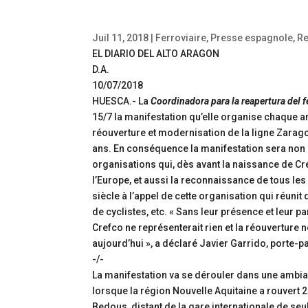
Juil 11, 2018
|
Ferroviaire
,
Presse espagnole
,
Re
EL DIARIO DEL ALTO ARAGON
D.A.
10/07/2018
HUESCA.- La
Coordinadora para la reapertura del f
15/7 la manifestation qu’elle organise chaque 
réouverture et modernisation de la ligne Zarago
ans. En conséquence la manifestation sera no
organisations qui, dès avant la naissance de Cre
l’Europe, et aussi la reconnaissance de tous le
siècle à l’appel de cette organisation qui réuni
de cyclistes, etc. « Sans leur présence et leur p
Crefco ne représenterait rien et la réouverture
aujourd’hui », a déclaré Javier Garrido, porte-p
-/-
La manifestation va se dérouler dans une ambia
lorsque la région Nouvelle Aquitaine a rouvert 25
Bedous, distant de la gare internationale de se