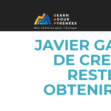
JAVIER G
DE CRE
REST
OBTENI