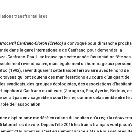
lations transfrontalières
errocarril Canfranc-Olorón (Crefco)
a convoqué pour dimanche procha
année dans la gare internationale de Canfranc, pour demander la
za-Canfranc-Pau. Il se trouve que cette année l’association fête ses
n seulement revendicative, mais également un hommage aux personn
fco (1993), revendiquaient cette liaison ferroviaire avec le nord de
s citoyens qui ont soutenu ces manifestations au cours d’un quart de
t des syndicats, des groupes écologistes, des associations d’habitant
articipation à Canfranc ou ailleurs (Zaragoza, Pau, Ayerbe, Bedous, etc
 ne serait pas envisageable à court terme, comme cela semble être le 
arole de l’association.
nce d’optimisme modéré en raison du soutien qu’a reçu la réouvert
 kilomètres de voie. Depuis l’été 2016 les trains français vont jusqu’
ulement 33 kilomètres. C’est également grâce à Alain Rousset, présid