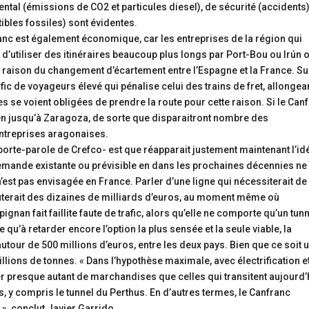
tal (émissions de CO2 et particules diesel), de sécurité (accidents)
les fossiles) sont évidentes.
ranc est également économique, car les entreprises de la région qui
 d’utiliser des itinéraires beaucoup plus longs par Port-Bou ou Irún o
n raison du changement d’écartement entre l’Espagne et la France. Su
fic de voyageurs élevé qui pénalise celui des trains de fret, allongea
s se voient obligées de prendre la route pour cette raison. Si le Can
en jusqu’à Zaragoza, de sorte que disparaitront nombre des
entreprises aragonaises.
 porte-parole de Crefco- est que réapparait justement maintenant l’id
demande existante ou prévisible en dans les prochaines décennies ne
 n’est pas envisagée en France. Parler d’une ligne qui nécessiterait de
oûterait des dizaines de milliards d’euros, au moment même où
pignan fait faillite faute de trafic, alors qu’elle ne comporte qu’un tun
 qu’à retarder encore l’option la plus sensée et la seule viable, la
utour de 500 millions d’euros, entre les deux pays. Bien que ce soit 
millions de tonnes. « Dans l’hypothèse maximale, avec électrification e
r presque autant de marchandises que celles qui transitent aujourd’
, y compris le tunnel du Perthus. En d’autres termes, le Canfranc
», conclut Javier Garrido.