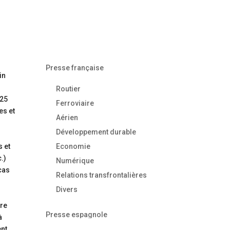
Presse française
in
Routier
 25
Ferroviaire
es et
Aérien
Développement durable
s et
Economie
.)
Numérique
cas
Relations transfrontalières
Divers
ure
Presse espagnole
à
ent