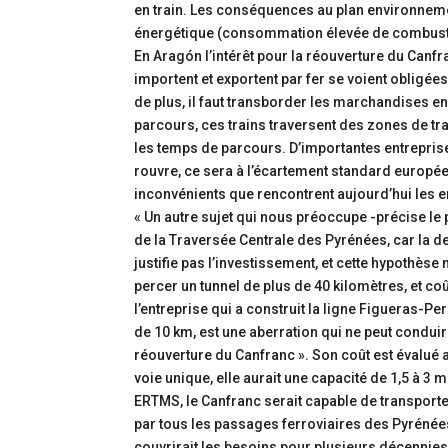
en train. Les conséquences au plan environnemen
énergétique (consommation élevée de combustib
En Aragón l’intérêt pour la réouverture du Canf
importent et exportent par fer se voient obligées
de plus, il faut transborder les marchandises e
parcours, ces trains traversent des zones de tra
les temps de parcours. D’importantes entreprise
rouvre, ce sera à l’écartement standard europé
inconvénients que rencontrent aujourd’hui les 
« Un autre sujet qui nous préoccupe -précise le
de la Traversée Centrale des Pyrénées, car la 
justifie pas l’investissement, et cette hypothèse
percer un tunnel de plus de 40 kilomètres, et c
l’entreprise qui a construit la ligne Figueras-Per
de 10 km, est une aberration qui ne peut conduire
réouverture du Canfranc ». Son coût est évalué a
voie unique, elle aurait une capacité de 1,5 à 3 
ERTMS, le Canfranc serait capable de transporte
par tous les passages ferroviaires des Pyrénées
couvrirait les besoins pour plusieurs décennies 