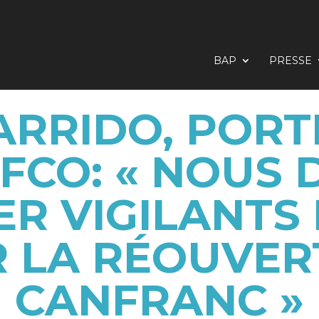
BAP
PRESSE
ARRIDO, POR
FCO: « NOUS
ER VIGILANTS
R LA RÉOUVER
CANFRANC »