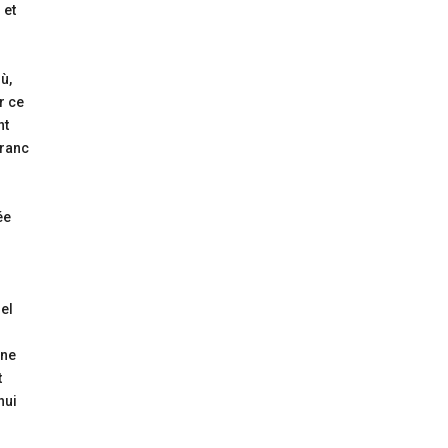
 et
ù,
r ce
nt
franc
ée
nel
une
t
hui