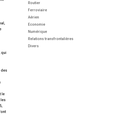
Routier
Ferroviaire
Aérien
nal,
Economie
e
Numérique
Relations transfrontalières
Divers
 qui
s des
s
 le
 les
5,
font