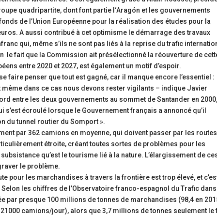
groupe quadripartite, dont font partie l‘Aragón et les gouvernements
 fonds de l’Union Européenne pour la réalisation des études pour la
d’euros. A aussi contribué à cet optimisme le démarrage des travaux
anc qui, même s’ils ne sont pas liés à la reprise du trafic internatio
n le fait que la Commission ait présélectionné la réouverture de cett
péens entre 2020 et 2027, est également un motif d’espoir.
 faire penser que tout est gagné, car il manque encore l’essentiel :
 Et même dans ce cas nous devons rester vigilants – indique Javier
cord entre les deux gouvernements au sommet de Santander en 2000,
 qui s’est écroulé lorsque le Gouvernement français a annoncé qu’il
on du tunnel routier du Somport ».
ement par 362 camions en moyenne, qui doivent passer par les route
rticulièrement étroite, créant toutes sortes de problèmes pour les
 subsistance qu’est le tourisme lié à la nature. L’élargissement de ce
ggraver le problème.
ute pour les marchandises à travers la frontière est trop élevé, et c’est
. Selon les chiffres de l’Observatoire franco-espagnol du Trafic dans
née par presque 100 millions de tonnes de marchandises (98,4 en 201
e 21000 camions/jour), alors que 3,7 millions de tonnes seulement le 