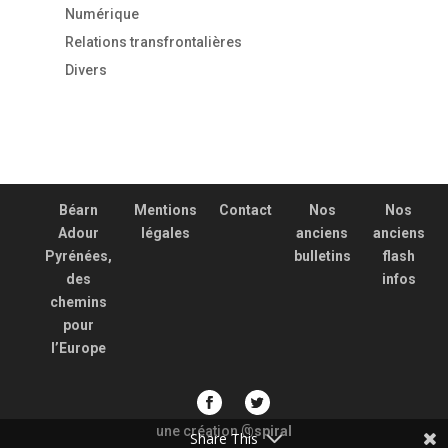
Numérique
Relations transfrontalières
Divers
Béarn
Mentions
Contact
Nos
Nos
Adour
légales
anciens
anciens
Pyrénées,
bulletins
flash
des
infos
chemins
pour
l’Europe
une création
spiral
@
Share This