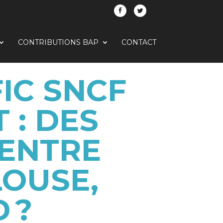
CONTRIBUTIONS BAP
CONTACT
IC SNCF
 : DES
 ENTRE
OUSE,
 ?