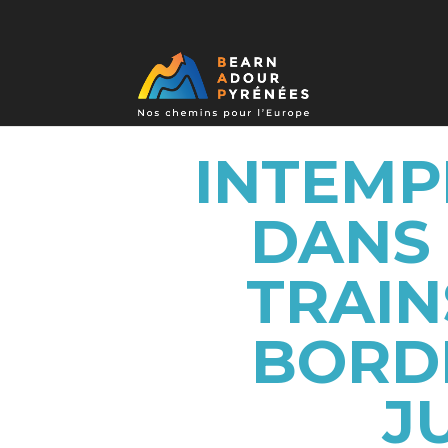
INTEMP
DANS 
TRAIN
BORD
J