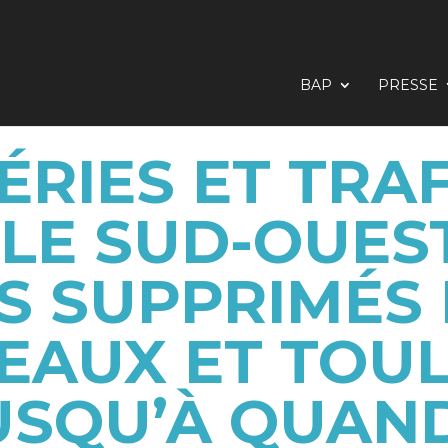
BAP
PRESSE
ÉRIES ET TRAF
LE SUD-OUEST
S SUPPRIMÉS
EAUX ET TOUL
USQU’À QUAND