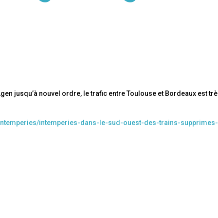
en jusqu’à nouvel ordre, le trafic entre Toulouse et Bordeaux est tr
intemperies/intemperies-dans-le-sud-ouest-des-trains-supprimes-