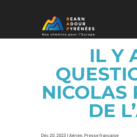
IL Y
QUESTIO
NICOLAS 
DE L
Déc 20, 2023
|
Aérien
,
Presse française