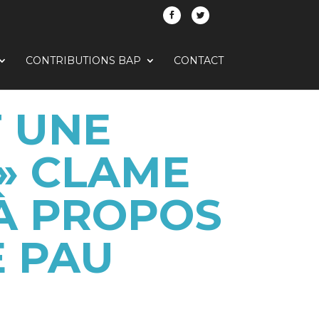
CONTRIBUTIONS BAP
CONTACT
T UNE
 » CLAME
 À PROPOS
E PAU