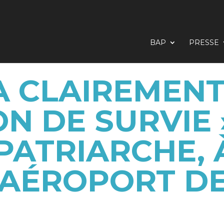
BAP
PRESSE
 A CLAIREMEN
N DE SURVIE
PATRIARCHE,
’AÉROPORT D