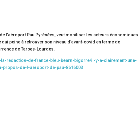
e de l’aéroport Pau Pyrénées, veut mobiliser les acteurs économique
e qui peine à retrouver son niveau d’avant-covid en terme de
currence de Tarbes-Lourdes.
e-la-redaction-de-france-bleu-bearn-bigorre/il-y-a-clairement-une-
-a-propos-de-l-aeroport-de-pau-8616003