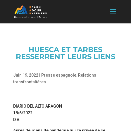
HUESCA ET TARBES
RESSERRENT LEURS LIENS
Juin 19, 2022
|
Presse espagnole
,
Relations
transfrontalières
DIARIO DEL ALTO ARAGON
18/6/2022
D.A.
Après deux ans de pandémie qui l’a privée de ce