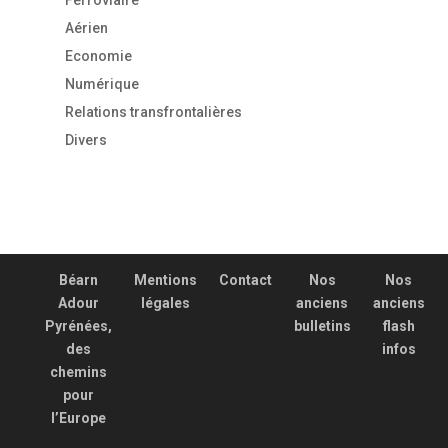
Ferroviaire
Aérien
Economie
Numérique
Relations transfrontalières
Divers
Béarn
Mentions
Contact
Nos
Nos
Adour
légales
anciens
anciens
Pyrénées,
bulletins
flash
des
infos
chemins
pour
l’Europe