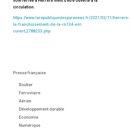
voie ferrée à Herrère vient d’être ouverte à la
circulation.
https://www.larepubliquedespyrenees.fr/2021/02/11/herrere-
le-franchissement-de-la-rn134-est-
ouvert,2788253.php
Presse française
Routier
Ferroviaire
Aérien
Développement durable
Economie
Numérique