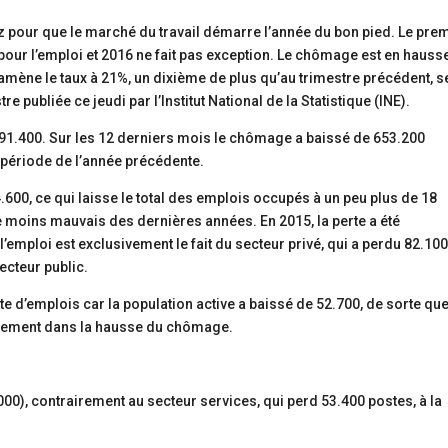
 pour que le marché du travail démarre l’année du bon pied. Le pre
our l’emploi et 2016 ne fait pas exception. Le chômage est en hauss
ramène le taux à 21%, un dixième de plus qu’au trimestre précédent, s
e publiée ce jeudi par l’Institut National de la Statistique (INE).
4.791.400. Sur les 12 derniers mois le chômage a baissé de 653.200
période de l’année précédente.
600, ce qui laisse le total des emplois occupés à un peu plus de 18
t le moins mauvais des dernières années. En 2015, la perte a été
’emploi est exclusivement le fait du secteur privé, qui a perdu 82.10
ecteur public.
e d’emplois car la population active a baissé de 52.700, de sorte que
ralement dans la hausse du chômage.
.000), contrairement au secteur services, qui perd 53.400 postes, à la
.