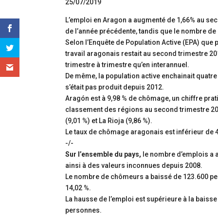
25/07/2019
L’emploi en Aragon a augmenté de 1,66% au sec
de l’année précédente, tandis que le nombre d
Selon l’Enquête de Population Active (EPA) que pub
travail aragonais restait au second trimestre 2
trimestre à trimestre qu’en interannuel.
De même, la population active enchainait quatre
s’était pas produit depuis 2012.
Aragón est à 9,98 % de chômage, un chiffre prat
classement des régions au second trimestre 2019
(9,01 %) et La Rioja (9,86 %).
Le taux de chômage aragonais est inférieur de 4
-/-
Sur l’ensemble du pays,
le nombre d’emplois a 
ainsi à des valeurs inconnues depuis 2008.
Le nombre de chômeurs a baissé de 123.600 per
14,02 %.
La hausse de l’emploi est supérieure à la baiss
personnes.