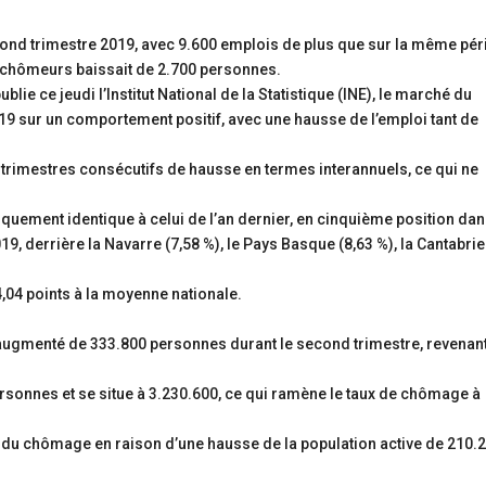
ond trimestre 2019, avec 9.600 emplois de plus que sur la même pé
e chômeurs baissait de 2.700 personnes.
lie ce jeudi l’Institut National de la Statistique (INE), le marché du
019 sur un comportement positif, avec une hausse de l’emploi tant de
 trimestres consécutifs de hausse en termes interannuels, ce qui ne
iquement identique à celui de l’an dernier, en cinquième position dan
, derrière la Navarre (7,58 %), le Pays Basque (8,63 %), la Cantabrie
,04 points à la moyenne nationale.
augmenté de 333.800 personnes durant le second trimestre, revenan
sonnes et se situe à 3.230.600, ce qui ramène le taux de chômage à
e du chômage en raison d’une hausse de la population active de 210.