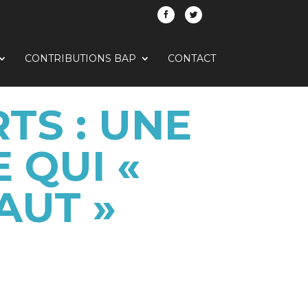
CONTRIBUTIONS BAP
CONTACT
TS : UNE
 QUI «
AUT »