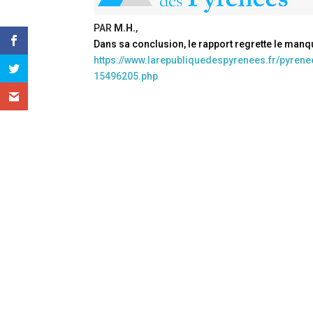
PAR
M.H.
,
Dans sa conclusion, le rapport regrette le manq
https://www.larepubliquedespyrenees.fr/pyrene
15496205.php