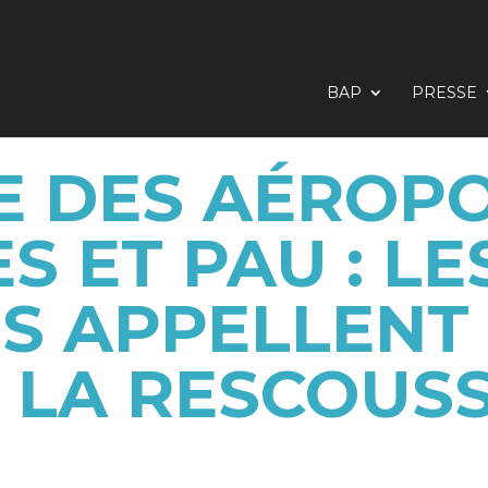
BAP
PRESSE
E DES AÉROPO
S ET PAU : LE
S APPELLEN
 LA RESCOUS