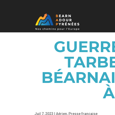
GUERR
TARBE
BÉARNAI
À
Juil 7, 2023
|
Aérien
,
Presse française