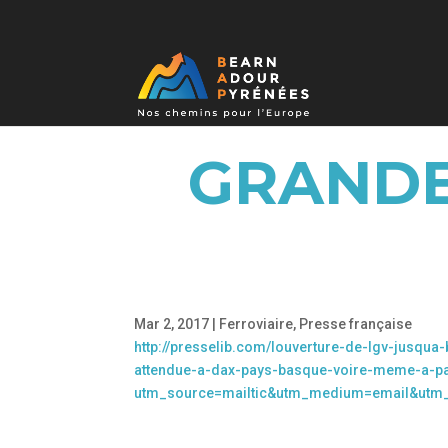
GRANDE
Mar 2, 2017
|
Ferroviaire
,
Presse française
http://presselib.com/louverture-de-lgv-jusqua
attendue-a-dax-pays-basque-voire-meme-a-p
utm_source=mailtic&utm_medium=email&utm_