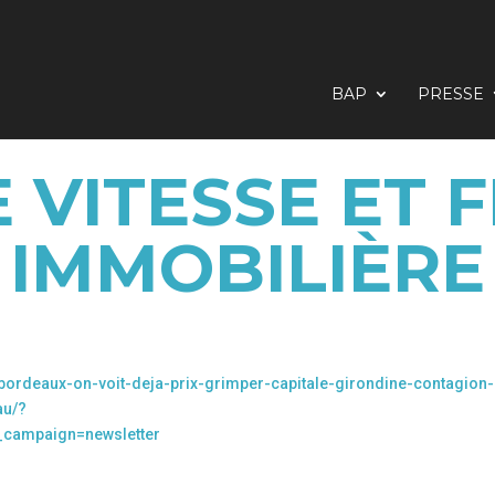
BAP
PRESSE
 VITESSE ET 
IMMOBILIÈRE
-bordeaux-on-voit-deja-prix-grimper-capitale-girondine-contagion-
au/?
campaign=newsletter