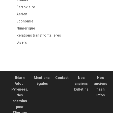
Routier
Ferroviaire
Aérien
Economie
Numérique
Relations transfrontalières
Divers
Béarn
Mentions
Contact
Nos
Nos
Adour
légales
anciens
anciens
Pyrénées,
bulletins
flash
des
infos
chemins
pour
l’Europe