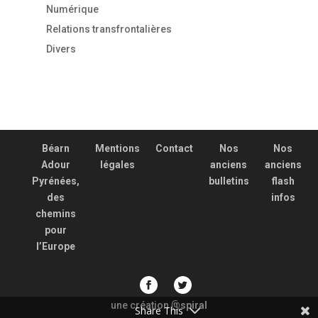
Numérique
Relations transfrontalières
Divers
Béarn
Mentions
Contact
Nos
Nos
Adour
légales
anciens
anciens
Pyrénées,
bulletins
flash
des
infos
chemins
pour
l’Europe
une création
spiral
@
Share This