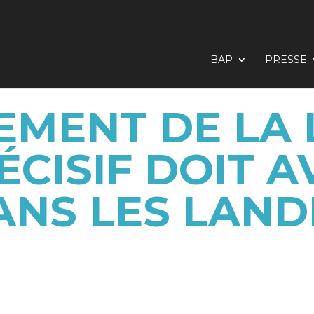
BAP
PRESSE
EMENT DE LA L
CISIF DOIT A
ANS LES LAND