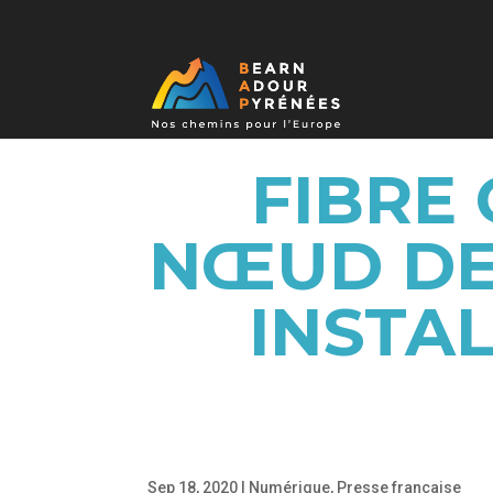
FIBRE 
NŒUD DE
INSTA
Sep 18, 2020
|
Numérique
,
Presse française