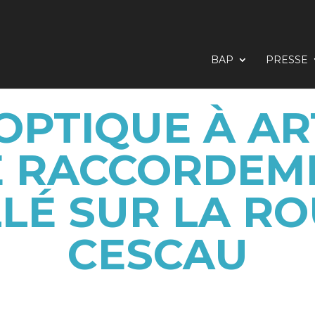
BAP
PRESSE
OPTIQUE À ART
 RACCORDEME
LLÉ SUR LA RO
CESCAU