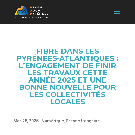
FIBRE DANS LES
PYRÉNÉES-ATLANTIQUES :
L’ENGAGEMENT DE FINIR
LES TRAVAUX CETTE
ANNÉE 2025 ET UNE
BONNE NOUVELLE POUR
LES COLLECTIVITÉS
LOCALES
Mar 28, 2025
|
Numérique
,
Presse française