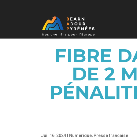
FIBRE D
DE 2 
PÉNALIT
Juil 16, 2024
|
Numérique
,
Presse française