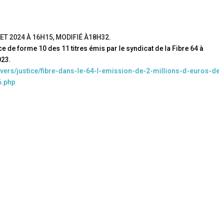
LET 2024 À 16H15
, MODIFIÉ
À18H32
.
ce de forme 10 des 11 titres émis par le syndicat de la Fibre 64 à
023
.
ivers/justice/fibre-dans-le-64-l-emission-de-2-millions-d-euros-d
6.php