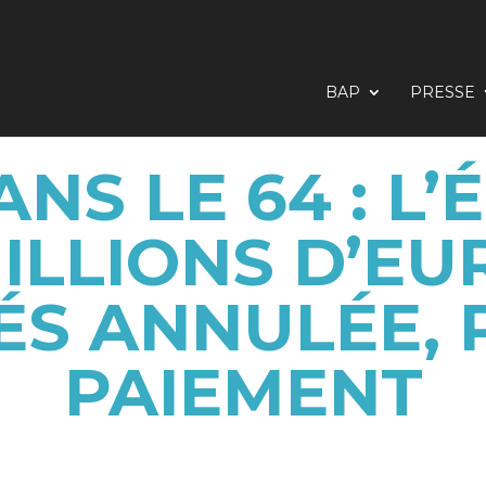
BAP
PRESSE
ANS LE 64 : L’
MILLIONS D’EU
ÉS ANNULÉE, 
PAIEMENT