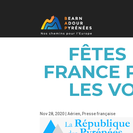
FÊTES 
FRANCE 
LES V
Nov 28, 2020
|
Aérien
,
Presse française