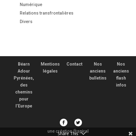
Numérique
Relations transfrontalières
Divers
Béarn
Mentions
Contact
Nos
Nos
Adour
légales
anciens
anciens
Pyrénées,
bulletins
flash
des
infos
chemins
pour
l’Europe
une création
spiral
@
Share This