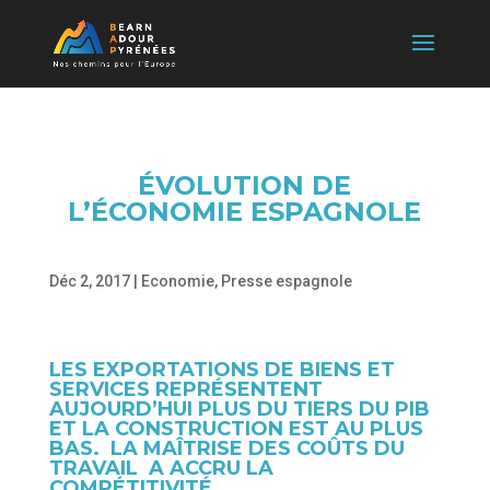
ÉVOLUTION DE
L’ÉCONOMIE ESPAGNOLE
Déc 2, 2017
|
Economie
,
Presse espagnole
LES EXPORTATIONS DE BIENS ET
SERVICES REPRÉSENTENT
AUJOURD’HUI PLUS DU TIERS DU PIB
ET LA CONSTRUCTION EST AU PLUS
BAS. LA MAÎTRISE DES COÛTS DU
TRAVAIL A ACCRU LA
COMPÉTITIVITÉ.