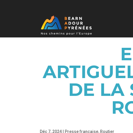
E
ARTIGUEL
DE LA
R
Déc 7, 2024
|
Presse française
,
Routier