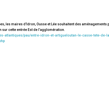
rbes, les maires d’Idron, Ousse et Lée souhaitent des aménagements 
on sur cette entrée Est de l’agglomération.
s-atlantiques/pau/entre-idron-et-artigueloutan-le-casse-tete-de-l
php