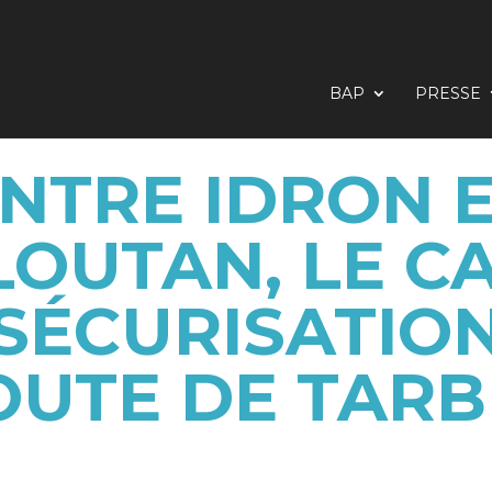
BAP
PRESSE
NTRE IDRON 
OUTAN, LE C
 SÉCURISATION
OUTE DE TARB