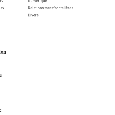
Numérique
es
Relations transfrontalières
Divers
ion
de
e