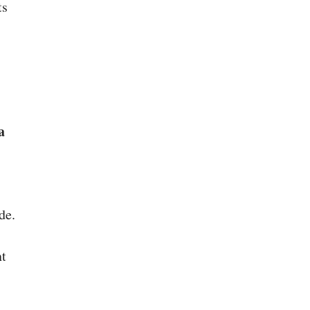
ts
a
de.
nt