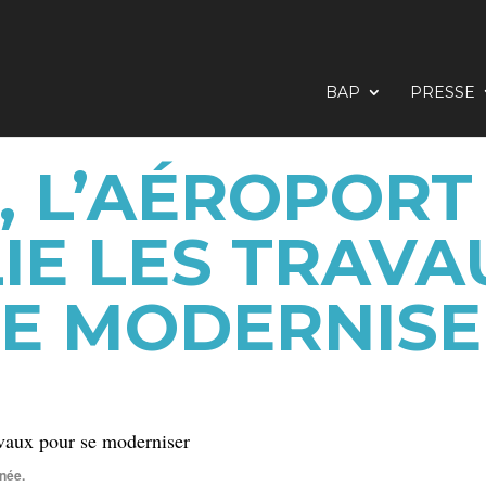
BAP
PRESSE
8, L’AÉROPORT
IE LES TRAV
SE MODERNISE
nnée.