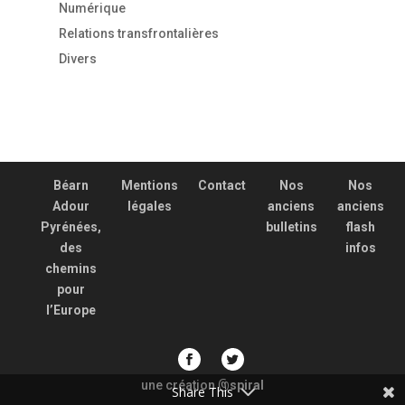
Numérique
Relations transfrontalières
Divers
Béarn
Mentions
Contact
Nos
Nos
Adour
légales
anciens
anciens
Pyrénées,
bulletins
flash
des
infos
chemins
pour
l’Europe
une création
spiral
@
Share This