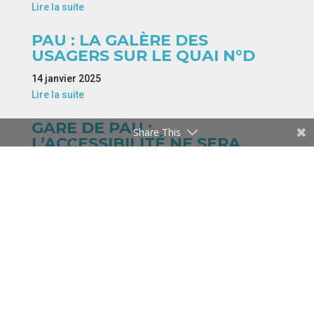
Lire la suite
PAU : LA GALÈRE DES
USAGERS SUR LE QUAI N°D
14 janvier 2025
Lire la suite
GARE DE PAU :
Share This
L’ACCESSIBILITÉ NE SERA
FINALISÉE QU’AU PRINTEMPS
Lire la suite
« Entrées précédentes
Béarn
Mentions
Contact
Nos
Nos