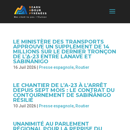
LE MINISTÈRE DES TRANSPORTS
APPROUVE UN SUPPLÉMENT DE 14
MILLIONS SUR LE DERNIER TRONÇON
DE L’A-23 ENTRE LANAVE ET
SABIÑÁNIGO
16 Juil 2026
|
Presse espagnole
,
Routier
LE CHANTIER DE L’A-23 À L’ARRÊT
DEPUIS SEPT MOIS : LE CONTRAT DU
CONTOURNEMENT DE SABIÑÁNIGO
RÉSILIÉ
10 Juil 2026
|
Presse espagnole
,
Routier
UNANIMITÉ AU PARLEMENT
RÉGIONAL POUR LA REPRISE DU