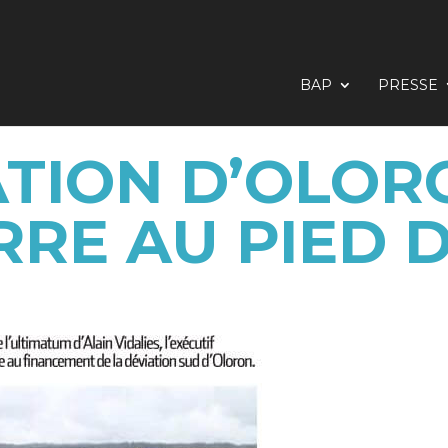
BAP
PRESSE
TION D’OLORO
RRE AU PIED 