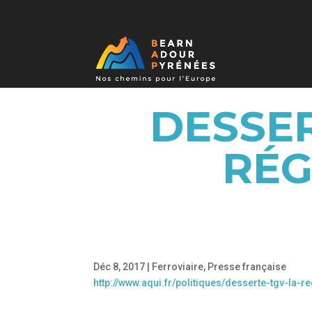
DESSER
RÉG
Déc 8, 2017
|
Ferroviaire
,
Presse française
http://www.aqui.fr/politiques/desserte-tgv-la