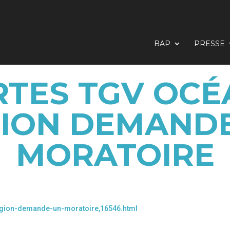
BAP
PRESSE
TES TGV OCÉ
ION DEMAND
MORATOIRE
-region-demande-un-moratoire,16546.html