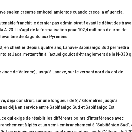
utenable franchit le dernier pas administratif avant le début des trav
a A-23. Il s’agit de la formalisation pour 102,4 millions d’euros de
é levantine de Sagunto aux Pyrénées.
t, en chantier depuis quatre ans, Lanave-Sabiñánigo Sud permettra
unto et Jaca, mettant fin à l’actuel goulot d’étranglement de la N-330 q
ovince de Valence), jusqu’à Lanave, sur le versant nord du col de
e, déjà construit, sur une longueur de 8,7 kilomètres jusqu’à
tres déjà en service entre Sabiñánigo Sud et Sabiñánigo Est.
ce qui exige de rétablir les différents points d’interférence avec
 embranchement à Ipiés et un semi-embranchement à “Sabiñánigo Sud”,
km/h. Les principaux ouvrages sont deux viaducs sur le Gállego, de 270