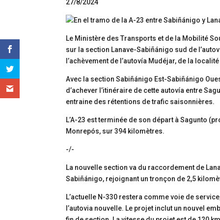
27/8/2024
Le Ministère des Transports et de la Mobilité So
sur la section Lanave-Sabiñánigo sud de l’autoví
l’achèvement de l’autovía Mudéjar, de la localit
Avec la section Sabiñánigo Est-Sabiñánigo Oues
d’achever l’itinéraire de cette autovía entre Sag
entraine des rétentions de trafic saisonnières.
L’A-23 est terminée de son départ à Sagunto (pr
Monrepós, sur 394 kilomètres.
-/-
La nouvelle section va du raccordement de Lanav
Sabiñánigo, rejoignant un tronçon de 2,5 kilomè
L’actuelle N-330 restera comme voie de service, 
l’autovia nouvelle. Le projet inclut un nouvel
fin de section. La vitesse du projet est de 120 