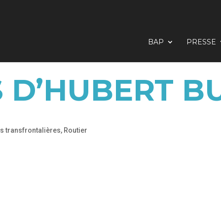
BAP
PRESSE
 D’HUBERT 
s transfrontalières
,
Routier