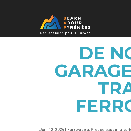
DE N
GARAGE
TR
FERR
Juin 12, 2026
|
Ferroviaire
,
Presse espagnole
,
R