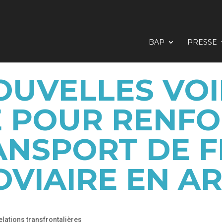
BAP
PRESSE
OUVELLES VOI
 POUR RENFO
ANSPORT DE F
OVIAIRE EN A
elations transfrontalières