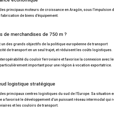
issance économique
es principaux moteurs de croissance en Aragón, sous l’impulsion 
la fabrication de biens d’équipement.
ins de merchandises de 750 m ?
t un des grands objectifs de la politique européenne de transport
cité de transport en un seul trajet, et réduisent les coûts logistiques.
nteropérabilité du couloir ferroviaire et favorise la connexion avec l
particulièrement important pour une région à vocation exportatrice.
ud logistique stratégique
des principaux centres logistiques du sud de l’Europe. Sa situation e
ée a favorisé le développement d’un puissant réseau intermodal qui r
viaires et les couloirs de transport.