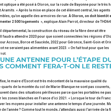
optique a été posé à Oloron, sur la route de Bayonne pour le très h
t Aramits. « Après la mise en place de cet élément central, les agents
embles, qu’on appelle des armoires de rue.
À Oloron, on doit bientôt 
alimenter 2 500 logements
», explique Alain Parrot, directeur de THD64
l départemental, la construction du réseau de la fibre devrait être
 Il faudra attendre 2020 pour que soient connectées les régions d’Ol
our Accous, Borce et Saucède, 2022 pour Géronce, Saint-Goin et Ori
ot ne seraient pas alimentées avant 2023. « On fait tout pour que les
rot.
R UNE ANTENNE POUR L’ÉTAPE D
S COMMENT FERA-T-ON LE REST
e fixe, le maire d’Escot est très mécontent de la mauvaise qualité du
is-quarts de la montée du col de Marie-Blanque ne sont pas couverts,
ouvent dans des situations périlleuses parce que les portables ne pa
ir les zones blanches en France d’ici 2021. « Lorsque le tour de Fran
ouver les moyens pour installer une antenne le temps d’une journée. M
 de l’année ? Comme tout le monde, j’attendais aussi l’arrivée de la f