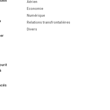
 sein
Aérien
Economie
Numérique
u
Relations transfrontalières
Divers
ier
ourit
à
lacés