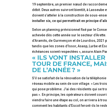
19 septembre, un premier nœud de raccordement 
débit. Deux autres suivront bientôt, à Lasseube e
doivent s’atteler à la construction de sous-ens
installer six, ce qui permettrait en principe d’
Selon un planning prévisionnel fixé par le Consei
achevée dès cette année sur le secteur d’Arette.
d’Aramits, de Gurmençon et de Lourdios, 2021 p
tandis que les zones d’Issor, Asasp, Lurbe et Esc
échéances soient respectées », assure Alain Par
« ILS VONT INSTALLE
TOUR DE FRANCE, MAI
DE L’ANNÉE ? »
S’il se satisfait de la rénovation de la téléphoni
réseau mobile au sein de son village. « Les tro
qui pose problème. J’ai des résidents qui se tr
pas ». En principe, les opérateurs doivent couvr
viendra faire une étape au col, on arrivera à tr
comment les habitants d’Escot feront-ils le reste