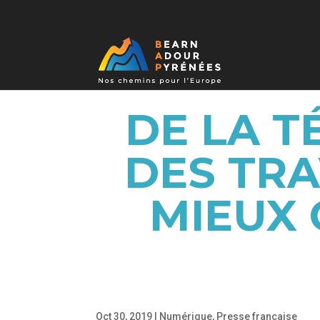
DE LA T
DES TR
MIEUX 
Oct 30, 2019
|
Numérique
,
Presse française