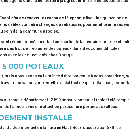
des agents dans le but de faire progresser différents dispositifs au
scot afin de rénover le réseau de téléphonie fixe.
Une quinzaine de
tains câbles vont être changés ou rehaussés pour améliorer le résea
0 au sein de la commune aspoise.
 sont réquisitionnés pendant une partie de la semaine, pour ce chant
 faire des trous et replanter des poteaux dans des zones difficiles
tions avec les collectivités chez Orange.
R 5 000 POTEAUX
 mais nous avons eu le mérite d’être parvenus à nous entendre », s
ravaux, on va pouvoir remettre à plat tout ce qui n’allait pas jusque-l
 sur tout le département : 2 590 poteaux ont pour l’instant été remp
fin de l’année, avec une attention particulière portée aux vallées.
DEMENT INSTALLÉ
celui du déploiement de la fibre en Haut-Béarn, assuré par SFR. Le