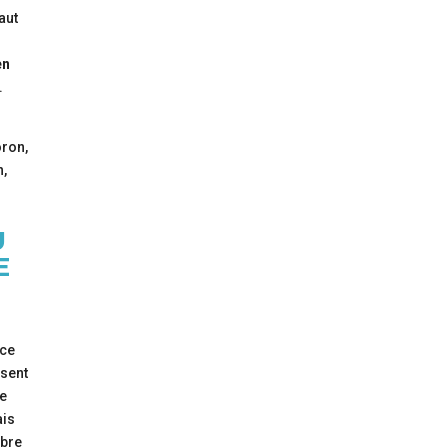
aut
en
.
oron,
n,
U
E
 ce
ssent
ce
ais
ibre