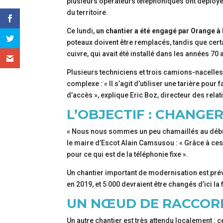
plusieurs opérateurs téléphoniques ont déployé 
du territoire.
Ce lundi,
un chantier a été engagé par Orange à E
poteaux doivent être remplacés, tandis que cer
cuivre, qui avait été installé dans les années 7
Plusieurs techniciens et trois camions-nacelles
complexe : « Il s’agit d’utiliser une tarière pour
d’accès », explique Eric Boz, directeur des rela
L’OBJECTIF : CHANGE
« Nous nous sommes un peu chamaillés au début,
le maire d’Escot Alain Camsusou : « Grâce à ces t
pour ce qui est de la téléphonie fixe ».
Un chantier important de modernisation est prévu
en 2019, et 5 000 devraient être changés d’ici la 
UN NŒUD DE RACCOR
Un autre chantier est très attendu localement : 