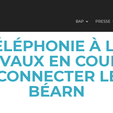
BAP
PRESSE
ÉLÉPHONIE À L
AVAUX EN COU
CONNECTER L
BÉARN