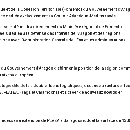
ique et de la Cohésion Territoriale (Fomento) du Gouvernement d’Ara
nce dédiée exclusivement au Couloir Atlantique-Méditerranée.
gosse et dépendra directement du Ministère régional de Fomento.
els dédiée à la défense des intérêts de l’Aragón et des régions
ations avec l’Administration Centrale de l’Etat et les administrations
ie du Gouvernement d’Aragón d’affirmer la position de la région com
au niveau européen.
atégie dite de la « double flèche logistique », destinée à renforcer le
S, PLATEA, Fraga et Calamocha) et à créer de nouveaux nœuds en
a nécessaire extension de PLAZA à Saragosse, dont la surface de 130