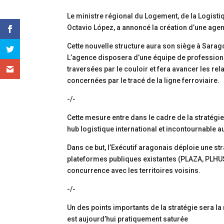
Le ministre régional du Logement, de la Logist
Octavio López, a annoncé la création d’une age
Cette nouvelle structure aura son siège à Sara
L’agence disposera d’une équipe de professionn
traversées par le couloir et fera avancer les rel
concernées par le tracé de la ligne ferroviaire.
-/-
Cette mesure entre dans le cadre de la stratég
hub logistique international et incontournable 
Dans ce but, l’Exécutif aragonais déploie une str
plateformes publiques existantes (PLAZA, PLHU
concurrence avec les territoires voisins.
-/-
Un des points importants de la stratégie sera l
est aujourd’hui pratiquement saturée