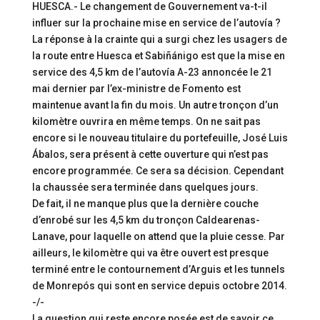
HUESCA.- Le changement de Gouvernement va-t-il
influer sur la prochaine mise en service de l’autovía ?
La réponse à la crainte qui a surgi chez les usagers de
la route entre Huesca et Sabiñánigo est que la mise en
service des 4,5 km de l’autovía A-23 annoncée le 21
mai dernier par l’ex-ministre de Fomento est
maintenue avant la fin du mois. Un autre tronçon d’un
kilomètre ouvrira en même temps. On ne sait pas
encore si le nouveau titulaire du portefeuille, José Luis
Ábalos, sera présent à cette ouverture qui n’est pas
encore programmée. Ce sera sa décision. Cependant
la chaussée sera terminée dans quelques jours.
De fait, il ne manque plus que la dernière couche
d’enrobé sur les 4,5 km du tronçon Caldearenas-
Lanave, pour laquelle on attend que la pluie cesse. Par
ailleurs, le kilomètre qui va être ouvert est presque
terminé entre le contournement d’Arguis et les tunnels
de Monrepós qui sont en service depuis octobre 2014.
-/-
La question qui reste encore posée est de savoir ce