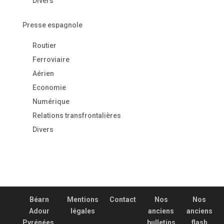
Divers
Presse espagnole
Routier
Ferroviaire
Aérien
Economie
Numérique
Relations transfrontalières
Divers
Béarn
Mentions
Contact
Nos
Nos
Adour
légales
anciens
anciens
Pyrénées,
bulletins
flash