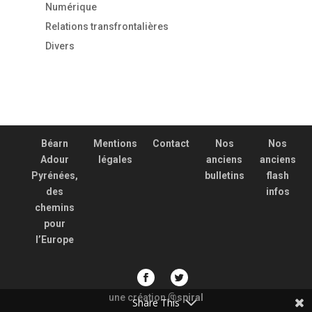
Numérique
Relations transfrontalières
Divers
Béarn
Mentions
Contact
Nos
Nos
Adour
légales
anciens
anciens
Pyrénées,
bulletins
flash
des
infos
chemins
pour
l’Europe
une création
spiral
@
Share This