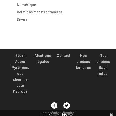
Numérique
Relations transfrontalières
Divers
Béarn
Mentions
Contact
Nos
Nos
Adour
légales
anciens
anciens
Pyrénées,
bulletins
flash
des
infos
chemins
pour
l’Europe
une création
spiral
@
Share This