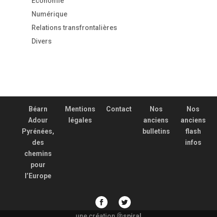
Economie
Numérique
Relations transfrontalières
Divers
Béarn
Mentions
Contact
Nos
Nos
Adour
légales
anciens
anciens
Pyrénées,
bulletins
flash
des
infos
chemins
pour
l’Europe
une création
spiral
@