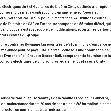
 électriques de 3 et 4 voitures de la série Civity destinés à la région
e comprend ce méga-contrat conclu en janvier avec l’opérateur
cière Eversholt Rail Group, pour un montant de 740 millions d’euros.
e de l’histoire de CAF en Europe, se compose de 55 trains diésel, qui
nt tout cela est susceptible de modifications, et certaines parties 
trois centres du groupe.
utre contrat au Royaume Uni pour près de 310 millions d’euros, ce q
cette année pour ce pays. CAF a obtenu cette fois une commande de
es Eversholt Rail Group et Beacon Rail, comprenant la fourniture et la
onvois électriques de cinq voitures, également de la série Civity.
ussi de fabriquer 14 tramways de la famille Urbos pour Canberra, l
e et de maintenance durant 20 ans de ces trains a été formalisé la sem
ons, selon un communiqué de l’entreprise.