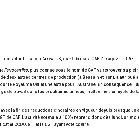
de Ferrocarriles
, plus connue sous le nom de CAF, va retrouver sa plei
ède deux autres centres de production (à Beasaín et Irun), a attribué à
r le Royaume Uni et une autre pour l’Australie. En conséquence, l’u
ge de travail dans les prochaines années, mettant fin à un cycle de f
avec la fin des réductions d’horaires en vigueur depuis presque un 
T de CAF. L’activité normale à 100% reprend donc dès lundi, un moi
icat et CCOO, GTI et la CGT ayant voté contre.