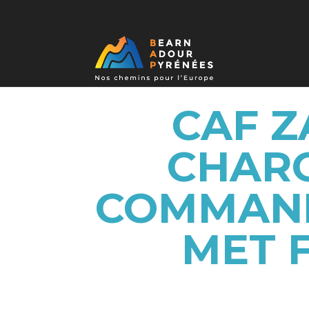
CAF 
CHARG
COMMAND
MET 