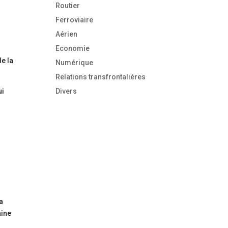
Routier
Ferroviaire
Aérien
Economie
de la
Numérique
Relations transfrontalières
ui
Divers
a
aine