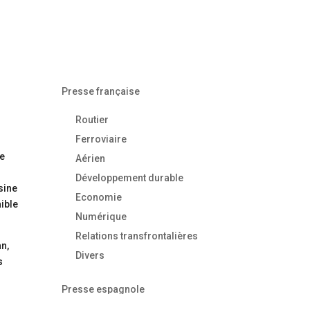
Presse française
Routier
Ferroviaire
ne
Aérien
Développement durable
sine
Economie
aible
Numérique
Relations transfrontalières
an,
Divers
s
Presse espagnole