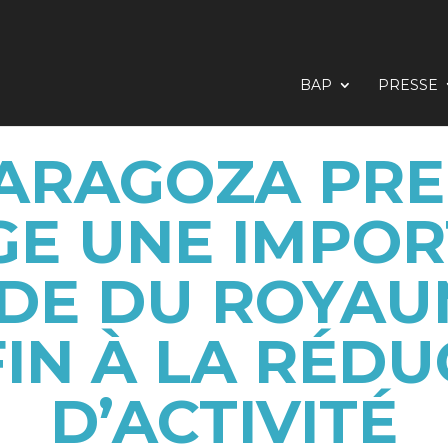
BAP
PRESSE
ZARAGOZA PRE
E UNE IMPO
E DU ROYAUM
FIN À LA RÉDU
D’ACTIVITÉ