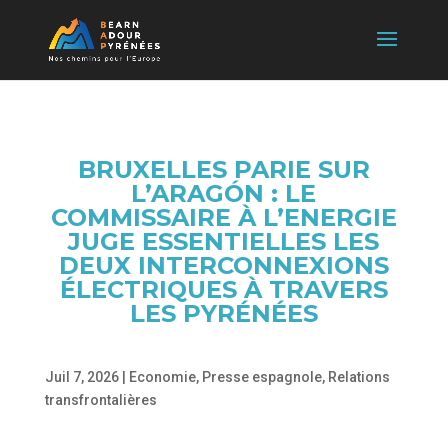
BRUXELLES PARIE SUR
L’ARAGÓN : LE
COMMISSAIRE À L’ENERGIE
JUGE ESSENTIELLES LES
DEUX INTERCONNEXIONS
ÉLECTRIQUES À TRAVERS
LES PYRÉNÉES
Juil 7, 2026
|
Economie
,
Presse espagnole
,
Relations
transfrontalières