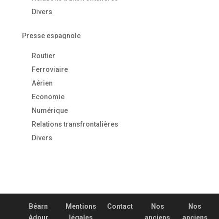
Divers
Presse espagnole
Routier
Ferroviaire
Aérien
Economie
Numérique
Relations transfrontalières
Divers
Béarn
Mentions
Contact
Nos
Nos
Adour
légales
anciens
anciens