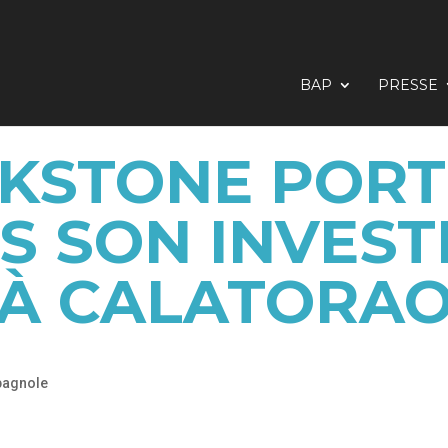
BAP
PRESSE
KSTONE PORTE
S SON INVES
À CALATORA
pagnole